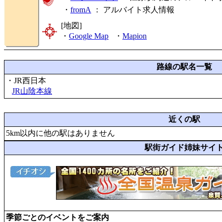
・
fromA
：
アルバイト求人情報
[地図]
・
Google Map
・
Mapion
路線の駅名一覧
・JR西日本
JR山陰本線
近くの駅
5km以内に他の駅はありません
駅街ガイド姉妹サイ
季節ごとのイベントをご案内