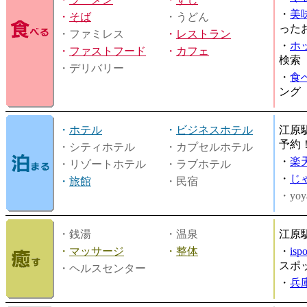
・
美
・
そば
・うどん
った
・ファミレス
・
レストラン
・
ホ
・
ファストフード
・
カフェ
検索
・デリバリー
・
食
ング
・
ホテル
・
ビジネスホテル
江原
予約
・シティホテル
・カプセルホテル
・
楽
・リゾートホテル
・ラブホテル
・
じ
・
旅館
・民宿
・yoy
・銭湯
・温泉
江原
・
マッサージ
・
整体
・
is
スポ
・ヘルスセンター
・
兵