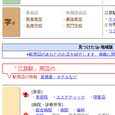
・英会話
・外国語会話
江原
・
教養教室
・
趣味教室
・
ケ
と分
・
各種学校
・
専門学校
・
リ
見つけた!jp 地域版
●
駅周辺のあなたのお店を紹介します。掲載に
「江原駅」周辺の
駅周辺の情報
:
居酒屋・ホテルなど
[美容]
・
美容院
・
エステティック
・
理髪店
[病院・診療所等]
・
総合病院
・
病院
・
歯科