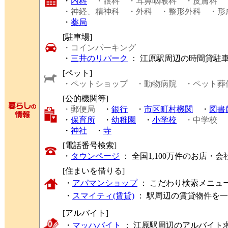
・
内科
・眼科
・耳鼻咽喉科
・皮膚科
・神経、精神科
・外科
・整形外科
・形
・
薬局
[駐車場]
・コインパーキング
・
三井のリパーク
： 江原駅周辺の時間貸駐
[ペット]
・ペットショップ
・動物病院
・ペット葬
[公的機関等]
・郵便局
・
銀行
・
市区町村機関
・
図書
・
保育所
・
幼稚園
・
小学校
・中学校
・
神社
・
寺
[電話番号検索]
・
タウンページ
： 全国1,100万件のお店
[住まいを借りる]
・
アパマンショップ
： こだわり検索メニュ
・
スマイティ(賃貸)
： 駅周辺の賃貸物件を
[アルバイト]
・
マッハバイト
： 江原駅周辺のアルバイト