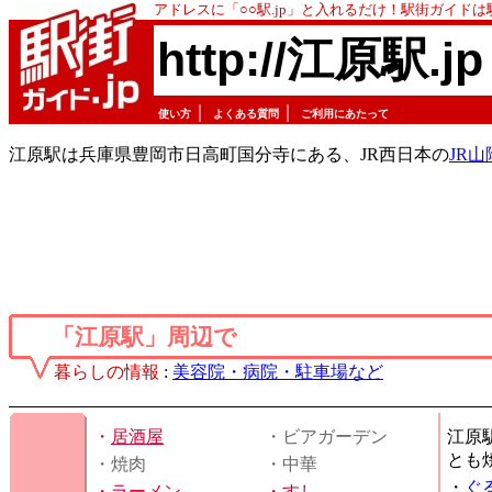
アドレスに「○○駅.jp」と入れるだけ！駅街ガイド
http://江原駅.jp
｜
｜
使い方
よくある質問
ご利用にあたって
江原駅は兵庫県豊岡市日高町国分寺にある、JR西日本の
JR
「江原駅」周辺で
暮らしの情報
:
美容院・病院・駐車場など
・
居酒屋
・ビアガーデン
江原
とも
・焼肉
・中華
・
ぐ
・
ラーメン
・
すし